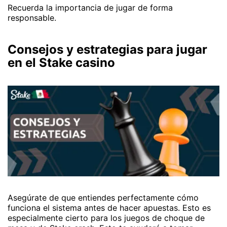
Recuerda la importancia de jugar de forma
responsable.
Consejos y estrategias para jugar
en el Stake casino
Asegúrate de que entiendes perfectamente cómo
funciona el sistema antes de hacer apuestas. Esto es
especialmente cierto para los juegos de choque de