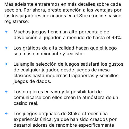
Más adelante entraremos en más detalles sobre cada
sección. Por ahora, preste atención a las ventajas por
las los jugadores mexicanos en el Stake online casino
registrarse:
Muchos juegos tienen un alto porcentaje de
devolución al jugador, a menudo de hasta el 99%.
Los gráficos de alta calidad hacen que el juego
sea más emocionante y realista.
La amplia selección de juegos satisfará los gustos
de cualquier jugador, desde juegos de mesa
clásicos hasta modernas tragaperras y sencillos
juegos de dados.
Los crupieres en vivo y la posibilidad de
comunicarse con ellos crean la atmósfera de un
casino real.
Los juegos originales de Stake ofrecen una
experiencia única, ya que han sido creados por
desarrolladores de renombre específicamente